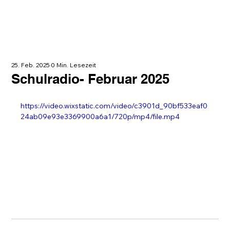
25. Feb. 2025
0 Min. Lesezeit
Schulradio- Februar 2025
https://video.wixstatic.com/video/c3901d_90bf533eaf0
24ab09e93e3369900a6a1/720p/mp4/file.mp4