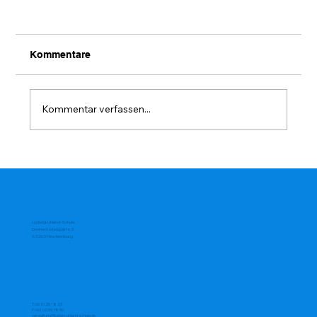
Kommentare
Kommentar verfassen...
Die soziale Woche 4.-7. 2. 2025
Ludwig-Uhland-Schule
Dreiherrnsteinplatz 3
63263 Neu-Isenburg
T:
06 10 25 18 23
F: 061 02 59 78 50
verwaltung@ludwig-uhland-schule.de