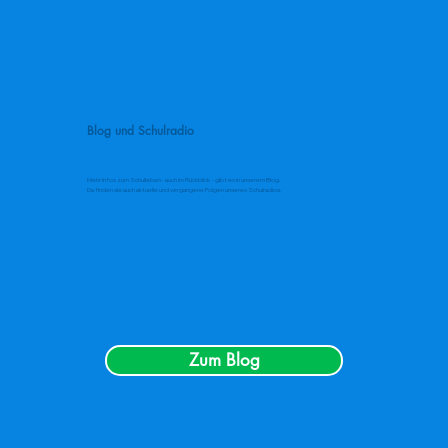
Blog und Schulradio
Mehr Infos zum Schulleben - auch im Rückblick - gibt es in unserem Blog.
Da finden sie auch aktuelle und vergangene Folgen unseres Schulradios.
Zum Blog