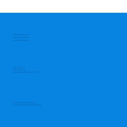
Ludwig-Uhland-Schule
Dreiherrnsteinplatz 3
63263 Neu-Isenburg
T:
06 10 25 18 23
F: 061 02 59 78 50
verwaltung@ludwig-uhland-schule.de
Öffnungszeiten des Sekretariats:
Montag-Freitag von 8.00 Uhr bis 13.00 Uhr