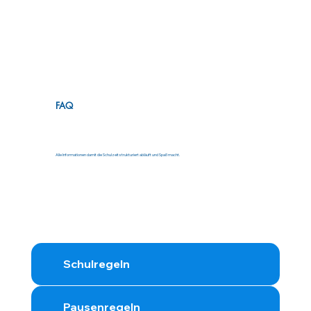
FAQ
Alle Informationen damit die Schulzeit strukturiert abläuft und Spaß macht.
Schulregeln
Pausenregeln