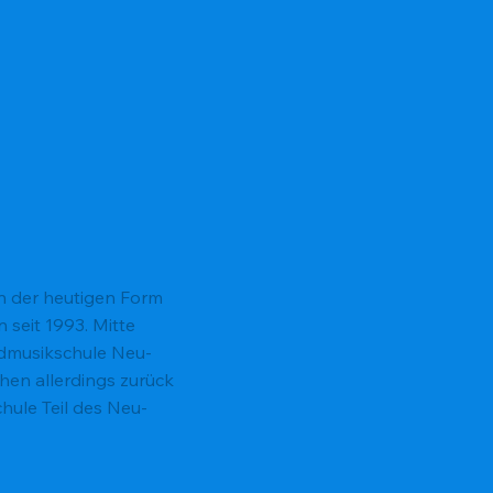
n der heutigen Form
 seit 1993. Mitte
dmusikschule Neu-
chen allerdings zurück
chule Teil des Neu-