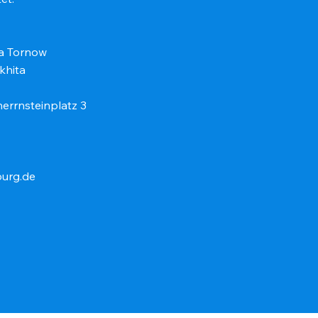
ia Tornow
khita
errnsteinplatz 3
burg.de