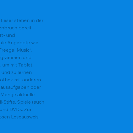
Leser stehen in der
enbruch bereit –
tt- und
tale Angebote wie
Freegal Music“.
Programmen und
 um mit Tablet,
und zu lernen.
liothek mit anderen
 Hausaufgaben oder
e Menge aktuelle
-Stifte, Spiele (auch
und DVDs. Zur
losen Leseausweis,